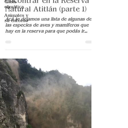
Crisis
encontrar en la Reserva
climática
Natural Atitlán (parte 1)
Animales y
su entorno
Acá te dejamos una lista de algunas de
las especies de aves y mamíferos que
hay en la reserva para que podás ir
chequeándolas de la lista.