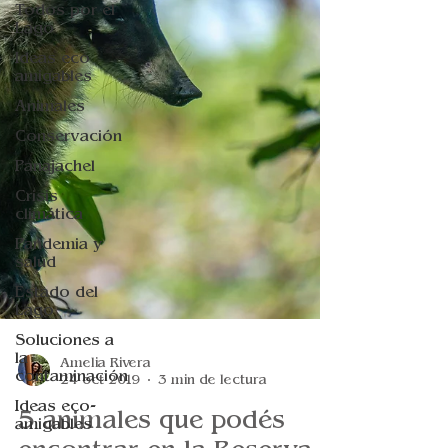
Todos por el
Lago
Ideas eco
amigables
Animales
Conservación
Panajachel
Crisis
climática
Pandemia y
salud
Estado del
Lago
Soluciones a
la
contaminación
Amelia Rivera
24 oct 2019
3 min de lectura
Ideas eco-
amigables
5 animales que podés