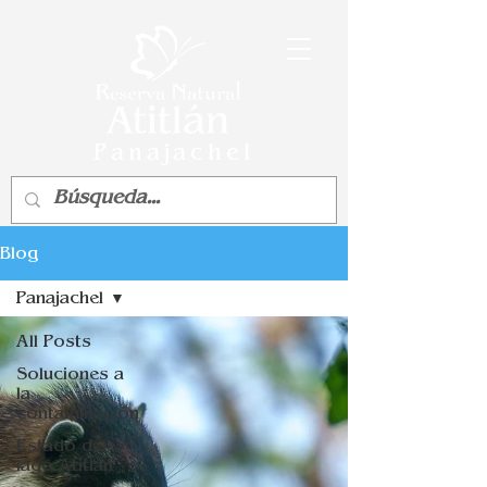
Panajachel
Blog
Panajachel
All Posts
Soluciones a
la
contaminación
Estado del
lago Atitlán