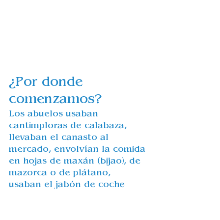
¿Por donde 
comenzamos?
Los abuelos usaban 
cantimploras de calabaza
, 
llevaban el canasto al 
mercado, envolvían la comida 
en hojas de maxán (bijao), de 
mazorca o de plátano, 
usaban el jabón de coche 
(legía con grasa). Usaban 
productos naturales como el 
jabón de oche (
con 
ceniza
 de 