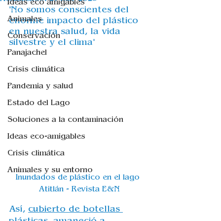
Ideas eco amigables
"No somos conscientes del 
Animales
enorme impacto del plástico 
en nuestra salud, la vida 
Conservación
silvestre y el clima"
Panajachel
Crisis climática
Pandemia y salud
Estado del Lago
Soluciones a la contaminación
Ideas eco-amigables
Crisis climática
Animales y su entorno
Inundados de plástico en el lago 
Atitlán - Revista E&N
Así, 
cubierto de botellas 
plásticas
,
 amaneció a 