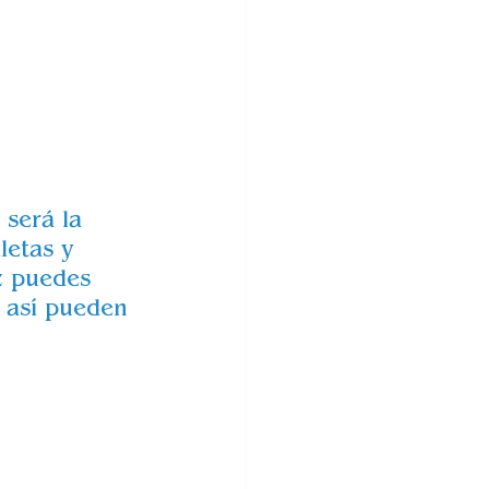
será la 
letas y 
z puedes 
 así pueden 