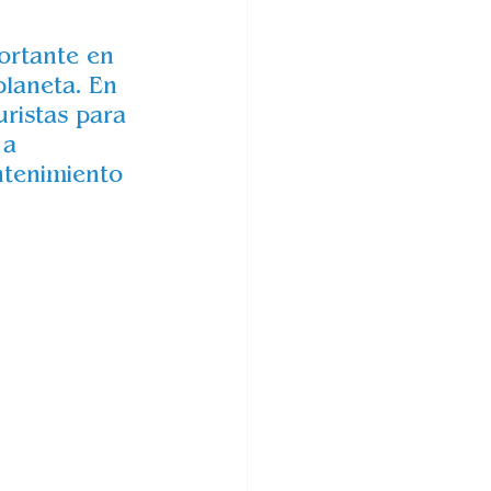
ortante en 
planeta. En 
ristas para 
 a 
ntenimiento 