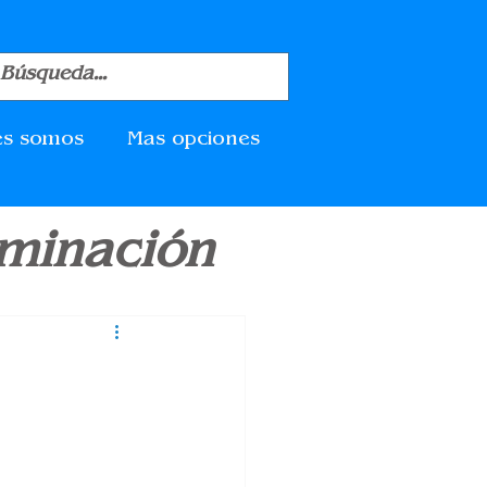
es somos
Mas opciones
aminación
s