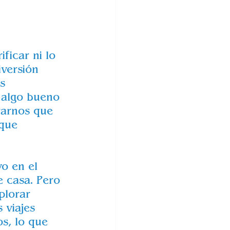
ficar ni lo 
iversión 
s 
 algo bueno 
rarnos que 
que 
o en el 
e casa. Pero 
plorar 
viajes 
s, lo que 